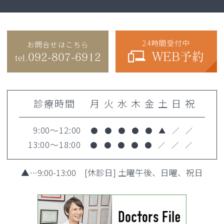
24時間受付中
お問合せはこちら
WEB予約
092-807-6912
tel.
診療時間
月
火
水
木
金
土
日
祝
9:00～12:00
●
●
●
●
●
▲
／
／
13:00～18:00
●
●
●
●
●
／
／
／
▲
…9:00-13:00 [休診日] 土曜午後、日曜、祝日