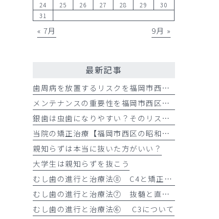
24
25
26
27
28
29
30
31
« 7月
9月 »
最新記事
歯周病を放置するリスクを福岡市西区の歯科が解説
メンテナンスの重要性を福岡市西区の歯科が解説
銀歯は虫歯になりやすい？そのリスクを福岡市西区の歯科が解説
当院の矯正治療【福岡市西区の昭和歯科・矯正歯科】
親知らずは本当に抜いた方がいい？
大学生は親知らずを抜こう
むし歯の進行と治療法⑧ C4と矯正的挺出
むし歯の進行と治療法⑦ 抜髄と直接覆髄
むし歯の進行と治療法⑥ C3について