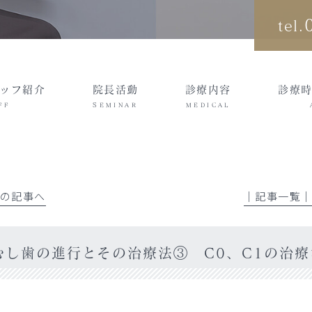
tel.
ッフ紹介
院長活動
診療内容
診療
FF
SEMINAR
MEDICAL
前の記事へ
│記事一覧
むし歯の進行とその治療法③ C0、C1の治療