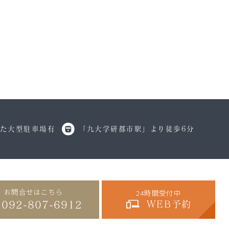
た
大型駐車場有
「九大学研都市駅」
より徒歩6分
お問合せはこちら
24時間受付中
092-807-6912
WEB予約
.