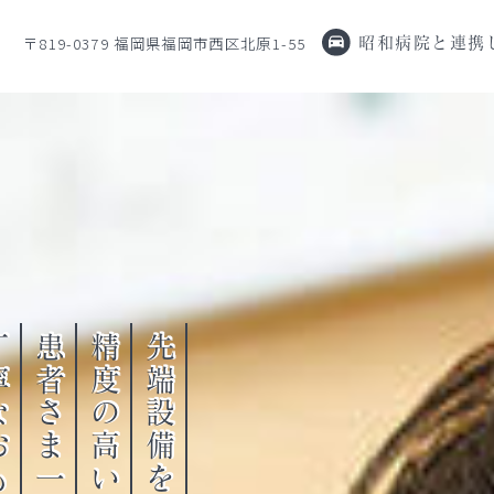
〒819-0379 福岡県福岡市西区北原1-55
昭和病院と連携
できるように
守ることが
いつまでも長く
健康な歯を
てなし
精度の高い治療と、
先端設備を駆使した