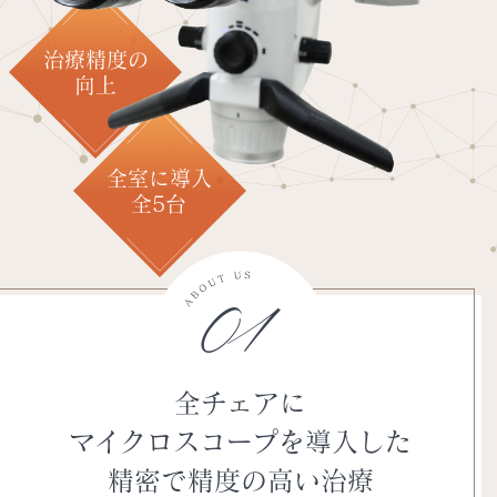
治療精度の
向上
全室に導入
全5台
01
全チェアに
マイクロスコープを導入した
精密で精度の高い治療