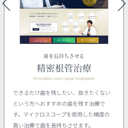
まるで自分の歯のような快適な生活を送る
歯並びだけでなく美しい顔を目指す
今も将来もきれいな歯並びを
歯を長持ちさせる
歯並びの改善で人生を変える
インプラント治療
マウスピース矯正
精密根管治療
小児矯正治療
矯正治療
Pediatric orthodontic treatment
Precision root canal treatment
Mouthpiece orthodontic
Implant treatment
Orthodontic treatment
できるだけ歯を残したい、抜きたくない
透明で目立ちにくいマウスピースを使用
歯を失ってしまった際の治療の選択肢と
最終的にお子さんの歯並びをきれいに整
小さなお子さまから大人の方まで、幅広
という方へおすすめの歯を残す治療で
した矯正治療で、見た目の美しさだけで
してインプラント治療をご提案していま
えるため、こどもの矯正・おとなの矯正
い年齢の方の矯正治療に対応していま
す。マイクロスコープを使用した精度の
なく機能性を兼ね備えた、美しい顔を目
す。天然歯のような見た目と噛み心地
に分けた治療プランではなく、通期治療
す。歯並びを改善して思いっきり笑うこ
高い治療で歯を長持ちさせます。
指します。
で、快適な生活を送ることを目指しま
を採用しています。