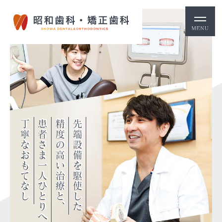
丁寧なおもてなし
患者さま一人ひとりへの
精度の高い治療と、
先端設備を駆使した
できるように
守ることが
いつまでも長く
健康な歯を
貢献する