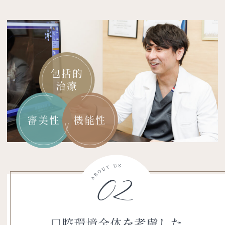
包括的
治療
審美性
機能性
02
口腔環境全体を考慮した