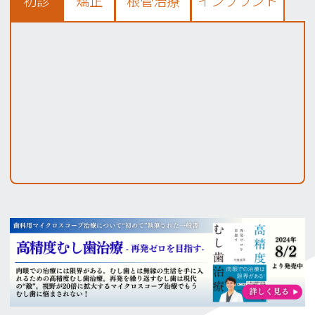
初診
矯正
根管治療
インプラント